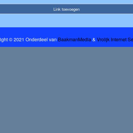
Link toevoegen
ight © 2021 Onderdeel van
BaakmanMedia
&
Vrolijk Internet S